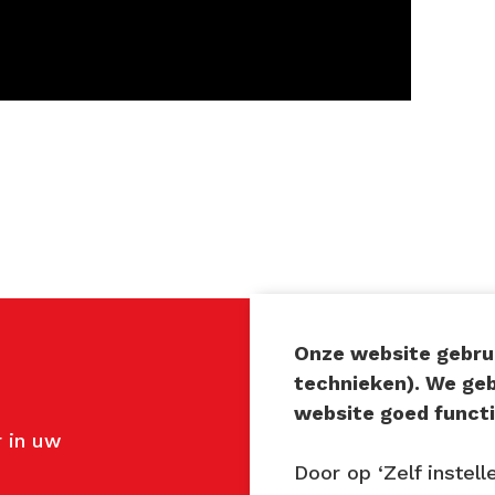
Onze website gebrui
technieken). We ge
Contact
website goed functi
 in uw
John van Mierlo
Telefoon: 06 137 345 4
Door op ‘Zelf instell