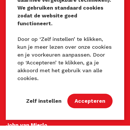
We gebruiken standaard cookies
Techniek Tastbaar
zodat de website goed
functioneert.
Mocht u interesse hebben om
Techniek Tastbaar in uw regio
Door op ‘Zelf instellen’ te klikken,
te organiseren of heeft u
kun je meer lezen over onze cookies
vragen over dit evenement,
en je voorkeuren aanpassen. Door
neem dan contact met ons op
op ‘Accepteren’ te klikken, ga je
via de gegevens.
akkoord met het gebruik van alle
cookies.
Privacy Beleid
Disclaimer
Contact
Zelf instellen
Accepteren
Contact
John van Mierlo