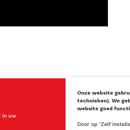
Onze website gebrui
technieken). We ge
Contact
website goed functi
 in uw
John van Mierlo
Telefoon: 06 137 345 4
Door op ‘Zelf instell