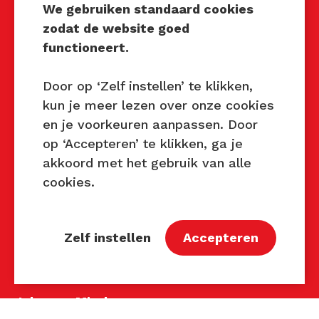
We gebruiken standaard cookies
zodat de website goed
Techniek Tastbaar
functioneert.
Mocht u interesse hebben om
Techniek Tastbaar in uw regio
Door op ‘Zelf instellen’ te klikken,
te organiseren of heeft u
kun je meer lezen over onze cookies
vragen over dit evenement,
en je voorkeuren aanpassen. Door
neem dan contact met ons op
op ‘Accepteren’ te klikken, ga je
via de gegevens.
akkoord met het gebruik van alle
cookies.
Privacy Beleid
Disclaimer
Contact
Zelf instellen
Accepteren
Contact
John van Mierlo