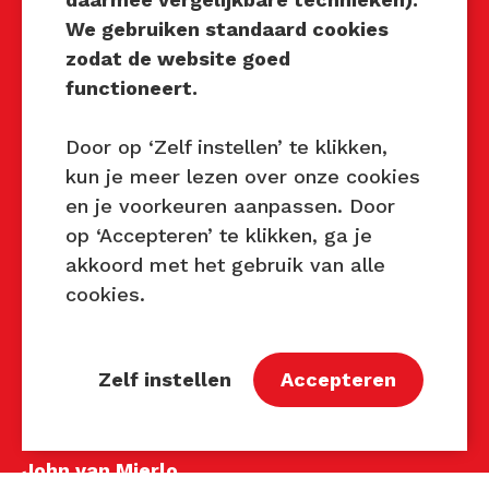
We gebruiken standaard cookies
Techniek Tastbaar
zodat de website goed
functioneert.
Mocht u interesse hebben om
Techniek Tastbaar in uw regio
Door op ‘Zelf instellen’ te klikken,
te organiseren of heeft u
kun je meer lezen over onze cookies
vragen over dit evenement,
en je voorkeuren aanpassen. Door
neem dan contact met ons op
op ‘Accepteren’ te klikken, ga je
via de gegevens.
akkoord met het gebruik van alle
cookies.
Privacy Beleid
Disclaimer
Contact
Zelf instellen
Accepteren
Contact
John van Mierlo