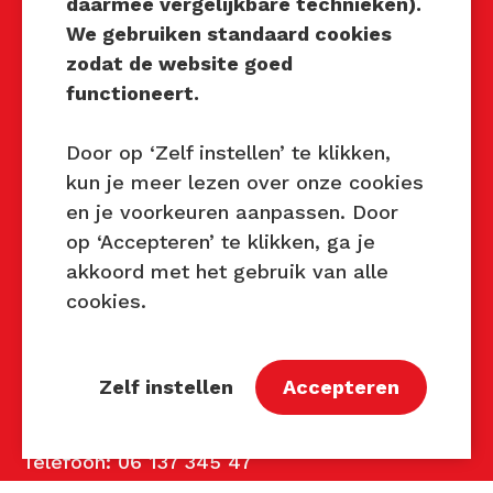
daarmee vergelijkbare technieken).
Techniek Tastbaar
We gebruiken standaard cookies
Mocht u interesse hebben om
zodat de website goed
Techniek Tastbaar in uw regio
functioneert.
te organiseren of heeft u
vragen over dit evenement,
Door op ‘Zelf instellen’ te klikken,
neem dan contact met ons op
kun je meer lezen over onze cookies
via de gegevens.
en je voorkeuren aanpassen. Door
op ‘Accepteren’ te klikken, ga je
Privacy Beleid
akkoord met het gebruik van alle
Disclaimer
cookies.
Contact
Zelf instellen
Accepteren
Contact
John van Mierlo
Telefoon: 06 137 345 47
E-mail:
john@techniektastbaar.nl