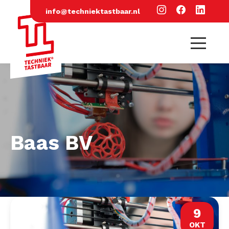
info@techniektastbaar.nl
Baas BV
9
OKT