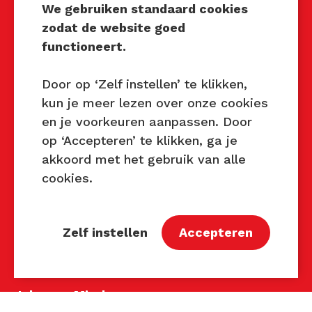
We gebruiken standaard cookies
zodat de website goed
Techniek Tastbaar
functioneert.
Mocht u interesse hebben om
Techniek Tastbaar in uw regio
Door op ‘Zelf instellen’ te klikken,
te organiseren of heeft u
kun je meer lezen over onze cookies
vragen over dit evenement,
en je voorkeuren aanpassen. Door
neem dan contact met ons op
op ‘Accepteren’ te klikken, ga je
via de gegevens.
akkoord met het gebruik van alle
cookies.
Privacy Beleid
Disclaimer
Contact
Zelf instellen
Accepteren
Contact
John van Mierlo