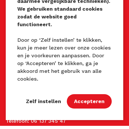
daarmee vergelijkbare technieken).
Techniek Tastbaar
We gebruiken standaard cookies
Mocht u interesse hebben om
zodat de website goed
Techniek Tastbaar in uw regio
functioneert.
te organiseren of heeft u
vragen over dit evenement,
Door op ‘Zelf instellen’ te klikken,
neem dan contact met ons op
kun je meer lezen over onze cookies
via de gegevens.
en je voorkeuren aanpassen. Door
op ‘Accepteren’ te klikken, ga je
Privacy Beleid
akkoord met het gebruik van alle
Disclaimer
cookies.
Contact
Zelf instellen
Accepteren
Contact
John van Mierlo
Telefoon: 06 137 345 47
E-mail:
john@techniektastbaar.nl