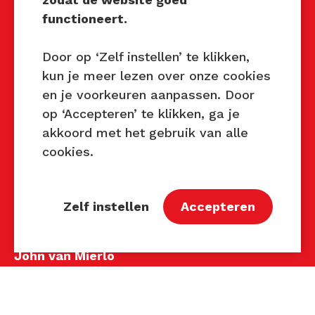
Mocht u interesse hebben om
functioneert.
Techniek Tastbaar in uw regio
te organiseren of heeft u
Door op ‘Zelf instellen’ te klikken,
vragen over dit evenement,
kun je meer lezen over onze cookies
neem dan contact met ons op
en je voorkeuren aanpassen. Door
via de gegevens.
op ‘Accepteren’ te klikken, ga je
akkoord met het gebruik van alle
Privacy Beleid
cookies.
Disclaimer
Contact
Zelf instellen
Accepteren
Contact
John van Mierlo
Telefoon: 06 137 345 47
E-mail:
john@techniektastbaar.nl