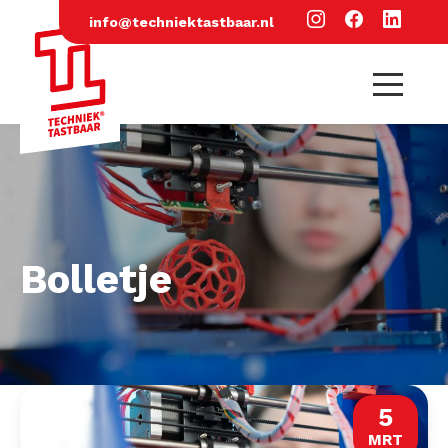
info@techniektastbaar.nl
Bolletje
5
MRT