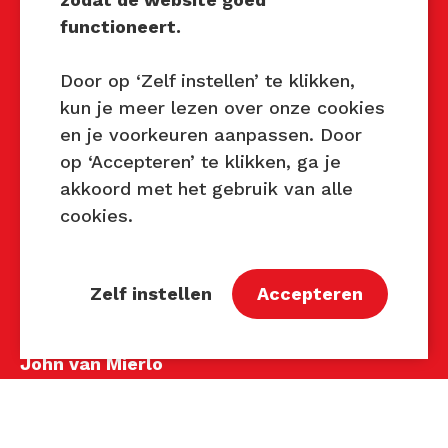
Mocht u interesse hebben om
functioneert.
Techniek Tastbaar in uw regio
te organiseren of heeft u
Door op ‘Zelf instellen’ te klikken,
vragen over dit evenement,
kun je meer lezen over onze cookies
neem dan contact met ons op
en je voorkeuren aanpassen. Door
via de gegevens.
op ‘Accepteren’ te klikken, ga je
akkoord met het gebruik van alle
Privacy Beleid
cookies.
Disclaimer
Contact
Zelf instellen
Accepteren
Contact
John van Mierlo
Telefoon: 06 137 345 47
E-mail:
john@techniektastbaar.nl