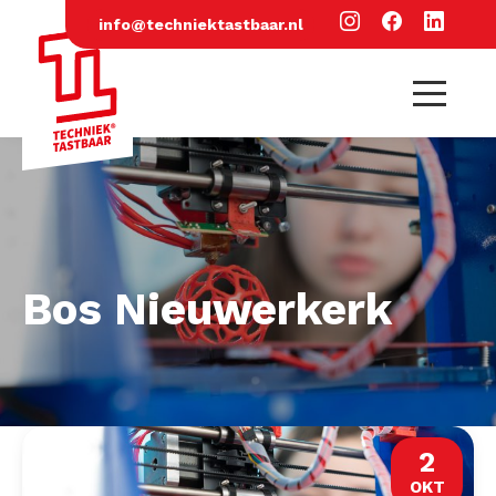
info@techniektastbaar.nl
Bos Nieuwerkerk
2
OKT