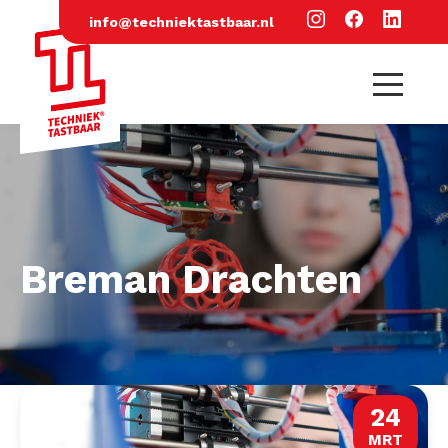
info@techniektastbaar.nl
Breman Drachten
24
MRT