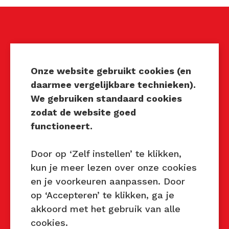
Techniek Tastbaar
Mocht u interesse hebben om
Onze website gebruikt cookies (en
Techniek Tastbaar in uw regio
daarmee vergelijkbare technieken).
te organiseren of heeft u
We gebruiken standaard cookies
vragen over dit evenement,
zodat de website goed
neem dan contact met ons op
functioneert.
via de gegevens.
Door op ‘Zelf instellen’ te klikken,
Privacy Beleid
kun je meer lezen over onze cookies
Disclaimer
en je voorkeuren aanpassen. Door
Contact
op ‘Accepteren’ te klikken, ga je
akkoord met het gebruik van alle
Contact
cookies.