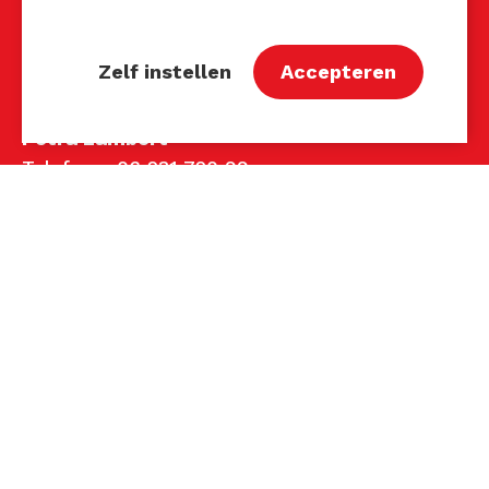
John van Mierlo
Telefoon: 06 137 345 47
Zelf instellen
Accepteren
E-mail:
john@techniektastbaar.nl
Petra Lambert
Telefoon: 06 231 720 99
E-mail:
petra@techniektastbaar.nl
Volg ons
© 2026 Techniek Tastbaar® | Techniek Tastbaar is
een geregistreerd merk.