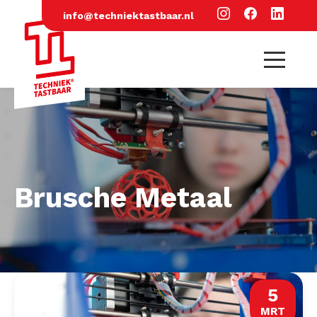
info@techniektastbaar.nl
Brusche Metaal
5
MRT