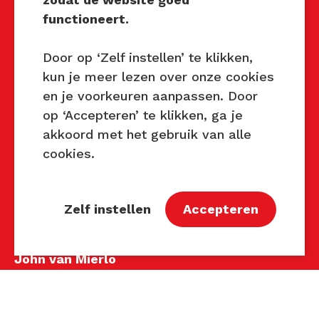
Mocht u interesse hebben om
functioneert.
Techniek Tastbaar in uw regio
te organiseren of heeft u
Door op ‘Zelf instellen’ te klikken,
vragen over dit evenement,
kun je meer lezen over onze cookies
neem dan contact met ons op
en je voorkeuren aanpassen. Door
via de gegevens.
op ‘Accepteren’ te klikken, ga je
akkoord met het gebruik van alle
Privacy Beleid
cookies.
Disclaimer
Contact
Zelf instellen
Accepteren
Contact
John van Mierlo
Telefoon: 06 137 345 47
E-mail:
john@techniektastbaar.nl