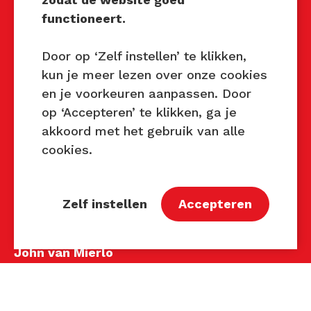
Mocht u interesse hebben om
functioneert.
Techniek Tastbaar in uw regio
te organiseren of heeft u
Door op ‘Zelf instellen’ te klikken,
vragen over dit evenement,
kun je meer lezen over onze cookies
neem dan contact met ons op
en je voorkeuren aanpassen. Door
via de gegevens.
op ‘Accepteren’ te klikken, ga je
akkoord met het gebruik van alle
Privacy Beleid
cookies.
Disclaimer
Contact
Zelf instellen
Accepteren
Contact
John van Mierlo
Telefoon: 06 137 345 47
E-mail:
john@techniektastbaar.nl