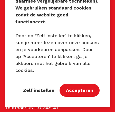
daarmee vergelijkbare technieken).
Techniek Tastbaar
We gebruiken standaard cookies
Mocht u interesse hebben om
zodat de website goed
Techniek Tastbaar in uw regio
functioneert.
te organiseren of heeft u
vragen over dit evenement,
Door op ‘Zelf instellen’ te klikken,
neem dan contact met ons op
kun je meer lezen over onze cookies
via de gegevens.
en je voorkeuren aanpassen. Door
op ‘Accepteren’ te klikken, ga je
Privacy Beleid
akkoord met het gebruik van alle
Disclaimer
cookies.
Contact
Zelf instellen
Accepteren
Contact
John van Mierlo
Telefoon: 06 137 345 47
E-mail:
john@techniektastbaar.nl