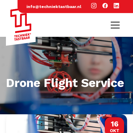
info@techniektastbaar.nl
Drone Flight Service
16
OKT