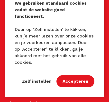
We gebruiken standaard cookies
zodat de website goed
Techniek Tastbaar
functioneert.
Mocht u interesse hebben om
Techniek Tastbaar in uw regio
Door op ‘Zelf instellen’ te klikken,
te organiseren of heeft u
kun je meer lezen over onze cookies
vragen over dit evenement,
en je voorkeuren aanpassen. Door
neem dan contact met ons op
op ‘Accepteren’ te klikken, ga je
via de gegevens.
akkoord met het gebruik van alle
cookies.
Privacy Beleid
Disclaimer
Contact
Zelf instellen
Accepteren
Contact
John van Mierlo