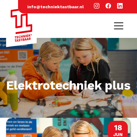
info@techniektastbaar.nl
Elektrotechniek plus
18
JUN