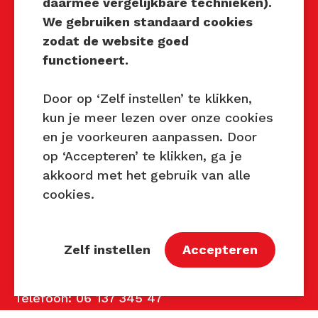
daarmee vergelijkbare technieken).
Techniek Tastbaar
We gebruiken standaard cookies
Mocht u interesse hebben om
zodat de website goed
Techniek Tastbaar in uw regio
functioneert.
te organiseren of heeft u
vragen over dit evenement,
Door op ‘Zelf instellen’ te klikken,
neem dan contact met ons op
kun je meer lezen over onze cookies
via de gegevens.
en je voorkeuren aanpassen. Door
op ‘Accepteren’ te klikken, ga je
Privacy Beleid
akkoord met het gebruik van alle
Disclaimer
cookies.
Contact
Zelf instellen
Accepteren
Contact
John van Mierlo
Telefoon: 06 137 345 47
E-mail:
john@techniektastbaar.nl