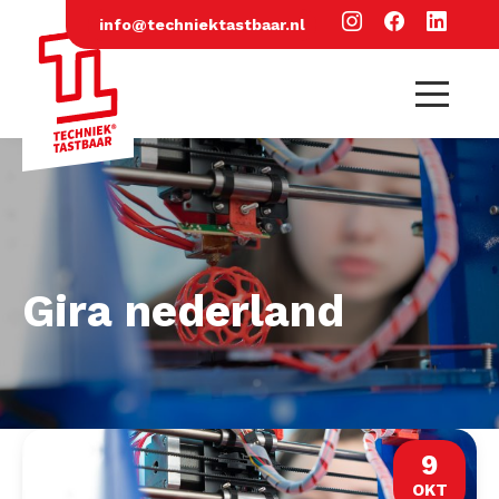
info@techniektastbaar.nl
Gira nederland
9
OKT