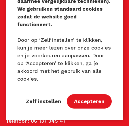
daarmee vergelijkbare technieken).
Techniek Tastbaar
We gebruiken standaard cookies
Mocht u interesse hebben om
zodat de website goed
Techniek Tastbaar in uw regio
functioneert.
te organiseren of heeft u
vragen over dit evenement,
Door op ‘Zelf instellen’ te klikken,
neem dan contact met ons op
kun je meer lezen over onze cookies
via de gegevens.
en je voorkeuren aanpassen. Door
op ‘Accepteren’ te klikken, ga je
Privacy Beleid
akkoord met het gebruik van alle
Disclaimer
cookies.
Contact
Zelf instellen
Accepteren
Contact
John van Mierlo
Telefoon: 06 137 345 47
E-mail:
john@techniektastbaar.nl