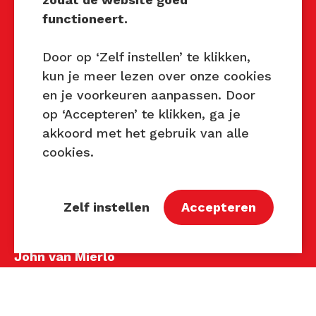
Mocht u interesse hebben om
functioneert.
Techniek Tastbaar in uw regio
te organiseren of heeft u
Door op ‘Zelf instellen’ te klikken,
vragen over dit evenement,
kun je meer lezen over onze cookies
neem dan contact met ons op
en je voorkeuren aanpassen. Door
via de gegevens.
op ‘Accepteren’ te klikken, ga je
akkoord met het gebruik van alle
Privacy Beleid
cookies.
Disclaimer
Contact
Zelf instellen
Accepteren
Contact
John van Mierlo
Telefoon: 06 137 345 47
E-mail:
john@techniektastbaar.nl