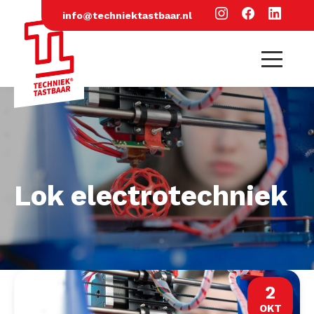
info@techniektastbaar.nl
Lok electrotechniek
2
OKT