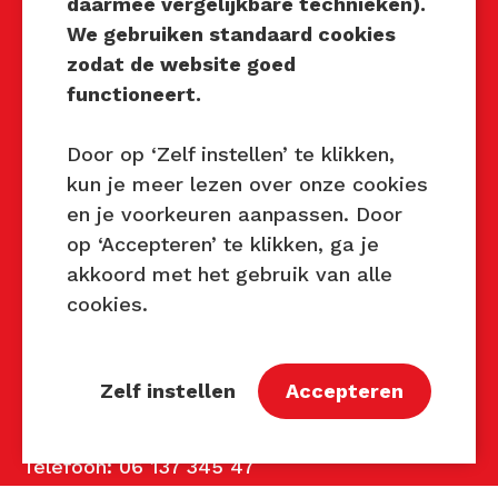
daarmee vergelijkbare technieken).
Techniek Tastbaar
We gebruiken standaard cookies
Mocht u interesse hebben om
zodat de website goed
Techniek Tastbaar in uw regio
functioneert.
te organiseren of heeft u
vragen over dit evenement,
Door op ‘Zelf instellen’ te klikken,
neem dan contact met ons op
kun je meer lezen over onze cookies
via de gegevens.
en je voorkeuren aanpassen. Door
op ‘Accepteren’ te klikken, ga je
Privacy Beleid
akkoord met het gebruik van alle
Disclaimer
cookies.
Contact
Zelf instellen
Accepteren
Contact
John van Mierlo
Telefoon: 06 137 345 47
E-mail:
john@techniektastbaar.nl