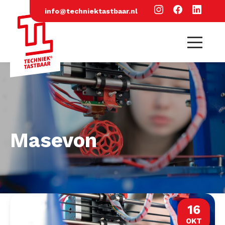
info@techniektastbaar.nl
Masevon
16
OKT