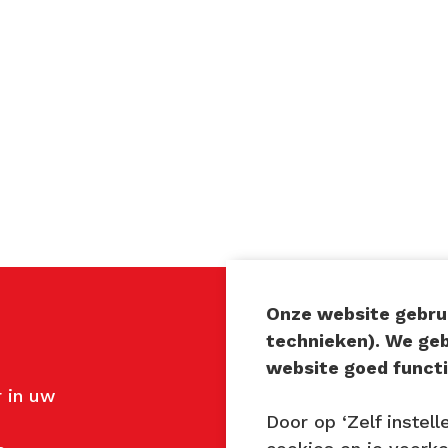
Onze website gebrui
technieken). We ge
Contact
website goed functi
 in uw
John van Mierlo
Door op ‘Zelf instell
Telefoon: 06 137 345 4