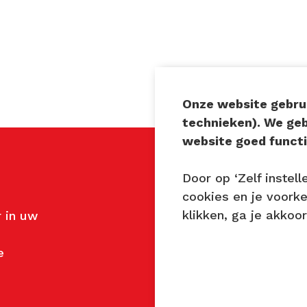
Onze website gebrui
technieken). We ge
website goed functi
Door op ‘Zelf instell
Contact
cookies en je voork
klikken, ga je akkoo
 in uw
John van Mierlo
Telefoon: 06 137 345 4
e
E-mail:
john@techniekt
Petra Lambert
Telefoon: 06 231 720 9