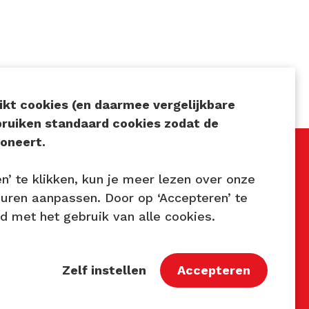
kt cookies (en daarmee vergelijkbare
bruiken standaard cookies zodat de
oneert.
en’ te klikken, kun je meer lezen over onze
Volg ons
euren aanpassen. Door op ‘Accepteren’ te
rd met het gebruik van alle cookies.
7
astbaar.nl
Zelf instellen
Accepteren
9