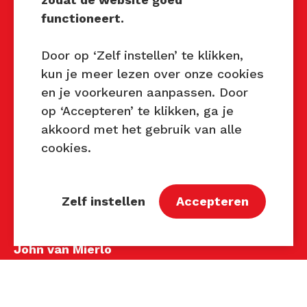
Mocht u interesse hebben om
functioneert.
Techniek Tastbaar in uw regio
te organiseren of heeft u
Door op ‘Zelf instellen’ te klikken,
vragen over dit evenement,
kun je meer lezen over onze cookies
neem dan contact met ons op
en je voorkeuren aanpassen. Door
via de gegevens.
op ‘Accepteren’ te klikken, ga je
akkoord met het gebruik van alle
Privacy Beleid
cookies.
Disclaimer
Contact
Zelf instellen
Accepteren
Contact
John van Mierlo
Telefoon: 06 137 345 47
E-mail:
john@techniektastbaar.nl