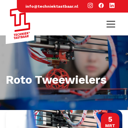
info@techniektastbaar.nl
Roto Tweewielers
5
MRT