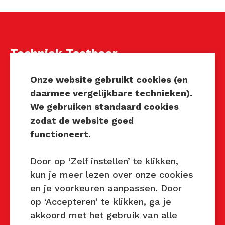
Techniek Tastbaar
Mocht u interesse hebben om
Onze website gebruikt cookies (en
Techniek Tastbaar in uw regio
daarmee vergelijkbare technieken).
te organiseren of heeft u
We gebruiken standaard cookies
vragen over dit evenement,
zodat de website goed
neem dan contact met ons op
functioneert.
via de gegevens.
Door op ‘Zelf instellen’ te klikken,
Privacy Beleid
kun je meer lezen over onze cookies
Disclaimer
en je voorkeuren aanpassen. Door
Contact
op ‘Accepteren’ te klikken, ga je
akkoord met het gebruik van alle
Contact