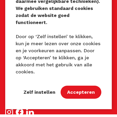
daarmee vergelijkbare technieken).
Privacy Beleid
We gebruiken standaard cookies
Disclaimer
zodat de website goed
Contact
functioneert.
Contact
Door op ‘Zelf instellen’ te klikken,
kun je meer lezen over onze cookies
John van Mierlo
en je voorkeuren aanpassen. Door
Telefoon: 06 137 345 47
op ‘Accepteren’ te klikken, ga je
E-mail:
john@techniektastbaar.nl
akkoord met het gebruik van alle
Petra Lambert
cookies.
Telefoon: 06 231 720 99
E-mail:
petra@techniektastbaar.nl
Zelf instellen
Accepteren
Volg ons