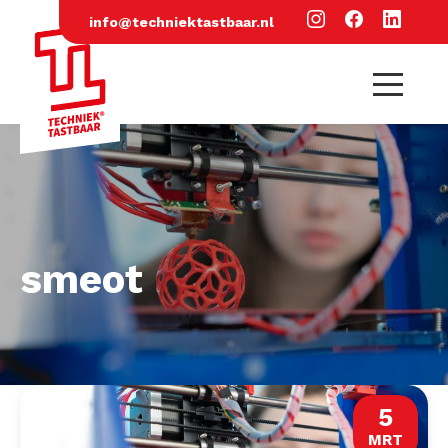
info@techniektastbaar.nl
smeot
5
MRT