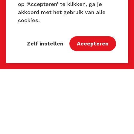
op ‘Accepteren’ te klikken, ga je
Disclaimer
akkoord met het gebruik van alle
Contact
cookies.
Contact
John van Mierlo
Zelf instellen
Accepteren
Telefoon: 06 137 345 47
E-mail:
john@techniektastbaar.nl
Petra Lambert
Telefoon: 06 231 720 99
E-mail:
petra@techniektastbaar.nl
Volg ons