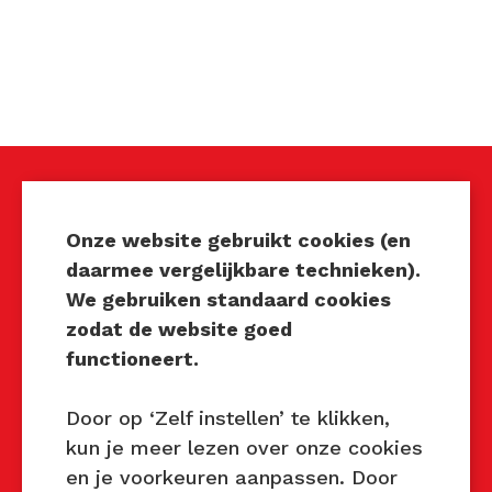
Techniek Tastbaar
Onze website gebruikt cookies (en
daarmee vergelijkbare technieken).
Mocht u interesse hebben om
We gebruiken standaard cookies
Techniek Tastbaar in uw regio
zodat de website goed
te organiseren of heeft u
functioneert.
vragen over dit evenement,
neem dan contact met ons op
Door op ‘Zelf instellen’ te klikken,
via de gegevens.
kun je meer lezen over onze cookies
en je voorkeuren aanpassen. Door
Privacy Beleid