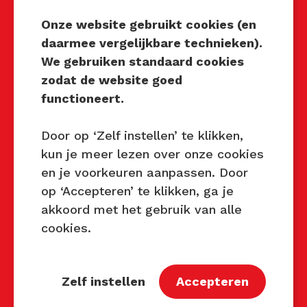
Onze website gebruikt cookies (en
Privacy Beleid
daarmee vergelijkbare technieken).
Disclaimer
We gebruiken standaard cookies
Contact
zodat de website goed
functioneert.
Contact
John van Mierlo
Door op ‘Zelf instellen’ te klikken,
Telefoon: 06 137 345 47
kun je meer lezen over onze cookies
E-mail:
en je voorkeuren aanpassen. Door
john@techniektastbaar.nl
op ‘Accepteren’ te klikken, ga je
Petra Lambert
akkoord met het gebruik van alle
Telefoon: 06 231 720 99
cookies.
E-mail:
petra@techniektastbaar.nl
Zelf instellen
Accepteren
Volg ons