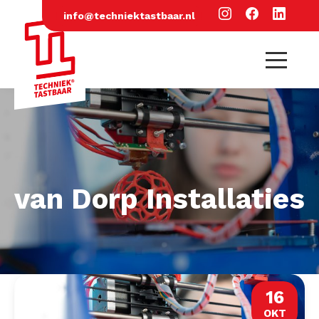
info@techniektastbaar.nl
van Dorp Installaties
16
OKT