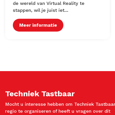
de wereld van Virtual Reality te
stappen, wil je juist iet...
Meer informatie
Techniek Tastbaar
Mocht u interesse hebben om Techniek Tastbaar
regio te organiseren of heeft u vragen over dit