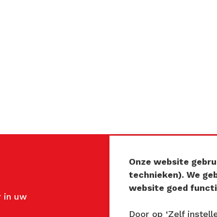
Onze website gebrui
Contact
technieken). We ge
website goed functi
 in uw
John van Mierlo
Telefoon: 06 137 345 4
Door op ‘Zelf instell