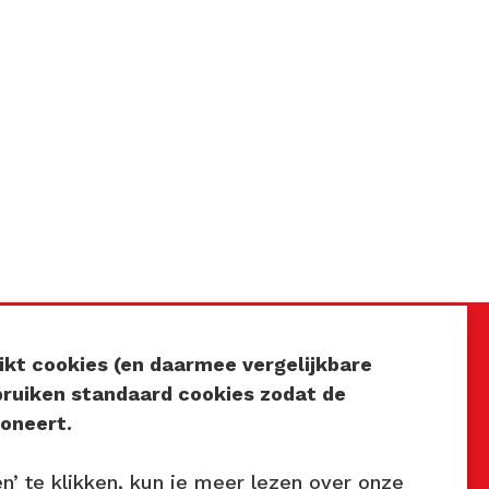
kt cookies (en daarmee vergelijkbare
Volg ons
bruiken standaard cookies zodat de
oneert.
7
en’ te klikken, kun je meer lezen over onze