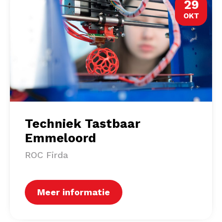
29
OKT
Techniek Tastbaar
Emmeloord
ROC Firda
Meer informatie