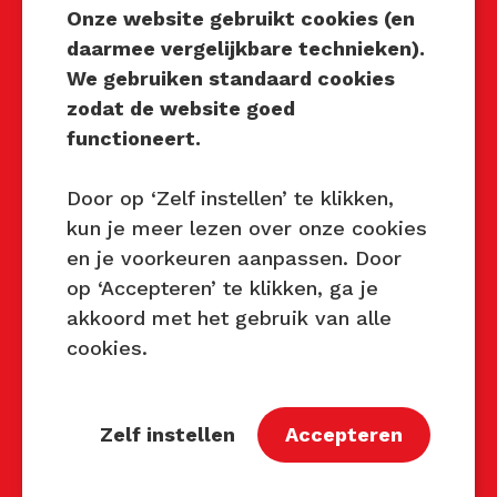
Onze website gebruikt cookies (en
daarmee vergelijkbare technieken).
We gebruiken standaard cookies
Techniek Tastbaar
zodat de website goed
Mocht u interesse hebben om
functioneert.
Techniek Tastbaar in uw regio
te organiseren of heeft u
Door op ‘Zelf instellen’ te klikken,
vragen over dit evenement,
kun je meer lezen over onze cookies
neem dan contact met ons op
en je voorkeuren aanpassen. Door
via de gegevens.
op ‘Accepteren’ te klikken, ga je
akkoord met het gebruik van alle
Privacy Beleid
cookies.
Disclaimer
Contact
Zelf instellen
Accepteren
Contact