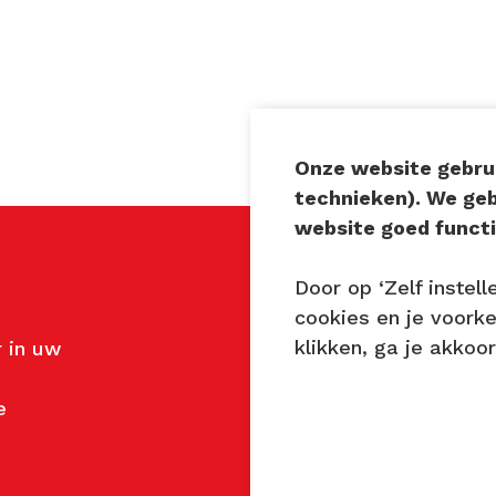
Onze website gebrui
technieken). We ge
website goed functi
Door op ‘Zelf instell
Contact
cookies en je voork
klikken, ga je akkoo
 in uw
John van Mierlo
Telefoon: 06 137 345 4
e
E-mail:
john@techniekt
Petra Lambert
Telefoon: 06 231 720 9