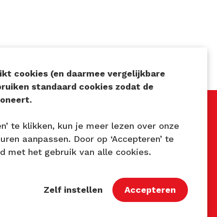
kt cookies (en daarmee vergelijkbare
bruiken standaard cookies zodat de
oneert.
en’ te klikken, kun je meer lezen over onze
Volg ons
euren aanpassen. Door op ‘Accepteren’ te
rd met het gebruik van alle cookies.
7
astbaar.nl
Zelf instellen
Accepteren
9