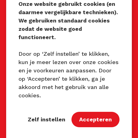
Onze website gebruikt cookies (en
daarmee vergelijkbare technieken).
We gebruiken standaard cookies
Techniek Tastbaar
zodat de website goed
Mocht u interesse hebben om
functioneert.
Techniek Tastbaar in uw regio
te organiseren of heeft u
Door op ‘Zelf instellen’ te klikken,
vragen over dit evenement,
kun je meer lezen over onze cookies
neem dan contact met ons op
en je voorkeuren aanpassen. Door
via de gegevens.
op ‘Accepteren’ te klikken, ga je
akkoord met het gebruik van alle
Privacy Beleid
cookies.
Disclaimer
Contact
Zelf instellen
Accepteren
Contact