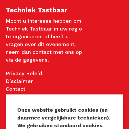
Techniek Tastbaar
Mocht u interesse hebben om
Techniek Tastbaar in uw regio
te organiseren of heeft u
vragen over dit evenement,
neem dan contact met ons op
via de gegevens.
Privacy Beleid
Disclaimer
Contact
Contact
Onze website gebruikt cookies (en
daarmee vergelijkbare technieken).
John van Mierlo
We gebruiken standaard cookies
Telefoon: 06 137 345 47