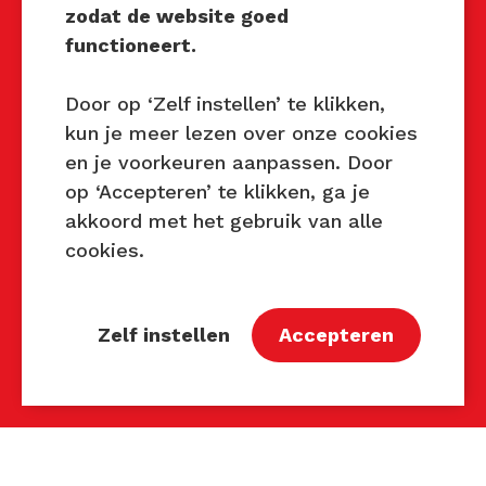
zodat de website goed
E-mail:
john@techniektastbaar.nl
functioneert.
Petra Lambert
Telefoon: 06 231 720 99
Door op ‘Zelf instellen’ te klikken,
E-mail:
petra@techniektastbaar.nl
kun je meer lezen over onze cookies
en je voorkeuren aanpassen. Door
op ‘Accepteren’ te klikken, ga je
Volg ons
akkoord met het gebruik van alle
cookies.
Zelf instellen
Accepteren
© 2026 Techniek Tastbaar® | Techniek Tastbaar is
een geregistreerd merk.