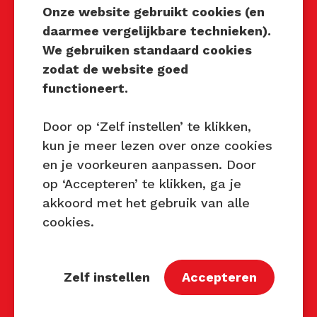
Onze website gebruikt cookies (en
daarmee vergelijkbare technieken).
We gebruiken standaard cookies
Techniek Tastbaar
zodat de website goed
Mocht u interesse hebben om
functioneert.
Techniek Tastbaar in uw regio
te organiseren of heeft u
Door op ‘Zelf instellen’ te klikken,
vragen over dit evenement,
kun je meer lezen over onze cookies
neem dan contact met ons op
en je voorkeuren aanpassen. Door
via de gegevens.
op ‘Accepteren’ te klikken, ga je
akkoord met het gebruik van alle
Privacy Beleid
cookies.
Disclaimer
Contact
Zelf instellen
Accepteren
Contact