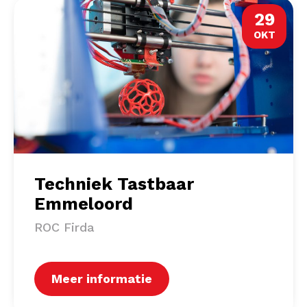
29
OKT
Techniek Tastbaar
Emmeloord
ROC Firda
Meer informatie