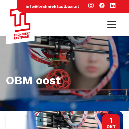
info@techniektastbaar.nl
OBM oost
1
OKT