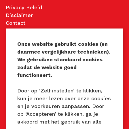
Privacy Beleid
Disclaimer
Contact
Contact
Onze website gebruikt cookies (en
daarmee vergelijkbare technieken).
John van Mierlo
We gebruiken standaard cookies
Telefoon: 06 137 345 47
zodat de website goed
E-mail:
john@techniektastbaar.nl
functioneert.
Petra Lambert
Telefoon: 06 231 720 99
Door op ‘Zelf instellen’ te klikken,
E-mail:
petra@techniektastbaar.nl
kun je meer lezen over onze cookies
en je voorkeuren aanpassen. Door
op ‘Accepteren’ te klikken, ga je
Volg ons
akkoord met het gebruik van alle