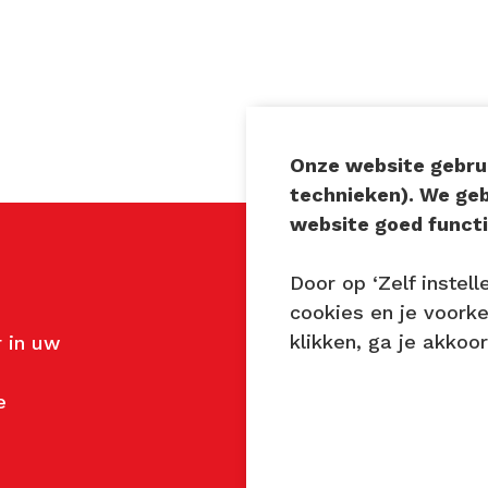
Onze website gebrui
technieken). We ge
website goed functi
Door op ‘Zelf instell
Contact
cookies en je voork
klikken, ga je akkoo
 in uw
John van Mierlo
Telefoon: 06 137 345 4
e
E-mail:
john@techniekt
Petra Lambert
Telefoon: 06 231 720 9