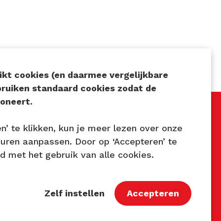
kt cookies (en daarmee vergelijkbare
bruiken standaard cookies zodat de
oneert.
en’ te klikken, kun je meer lezen over onze
Volg ons
euren aanpassen. Door op ‘Accepteren’ te
rd met het gebruik van alle cookies.
7
astbaar.nl
Zelf instellen
Accepteren
9