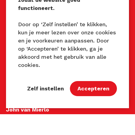
Mocht u interesse hebben om
functioneert.
Techniek Tastbaar in uw regio
te organiseren of heeft u
Door op ‘Zelf instellen’ te klikken,
vragen over dit evenement,
kun je meer lezen over onze cookies
neem dan contact met ons op
en je voorkeuren aanpassen. Door
via de gegevens.
op ‘Accepteren’ te klikken, ga je
akkoord met het gebruik van alle
Privacy Beleid
cookies.
Disclaimer
Contact
Zelf instellen
Accepteren
Contact
John van Mierlo
Telefoon: 06 137 345 47
E-mail:
john@techniektastbaar.nl