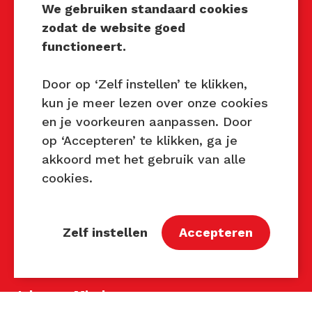
We gebruiken standaard cookies
zodat de website goed
Techniek Tastbaar
functioneert.
Mocht u interesse hebben om
Techniek Tastbaar in uw regio
Door op ‘Zelf instellen’ te klikken,
te organiseren of heeft u
kun je meer lezen over onze cookies
vragen over dit evenement,
en je voorkeuren aanpassen. Door
neem dan contact met ons op
op ‘Accepteren’ te klikken, ga je
via de gegevens.
akkoord met het gebruik van alle
cookies.
Privacy Beleid
Disclaimer
Contact
Zelf instellen
Accepteren
Contact
John van Mierlo