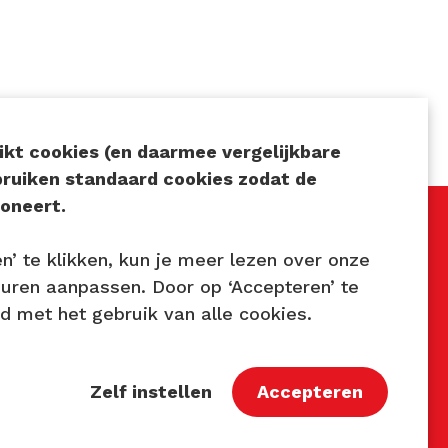
kt cookies (en daarmee vergelijkbare
bruiken standaard cookies zodat de
oneert.
en’ te klikken, kun je meer lezen over onze
Volg ons
euren aanpassen. Door op ‘Accepteren’ te
rd met het gebruik van alle cookies.
7
astbaar.nl
Zelf instellen
Accepteren
9