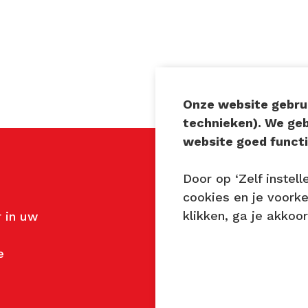
Onze website gebrui
technieken). We ge
website goed functi
Door op ‘Zelf instell
Contact
cookies en je voork
klikken, ga je akkoo
 in uw
John van Mierlo
Telefoon: 06 137 345 4
e
E-mail:
john@techniekt
Petra Lambert
Telefoon: 06 231 720 9